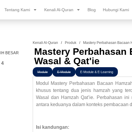
Tentang Kami
Kenali Al-Quran
Blog
Hubungi Kami
Kenali Al-Quran
/
Produk
/
Mastery Perbahasan Bacaan H
Mastery Perbahasan
IH BESAR
Wasal & Qat'ie
Module
E-Module
E-Module & E-Learning
Modul Mastery Perbahasan Bacaan Hamzah 
khusus tentang dua jenis hamzah yang ter
Wasal dan Hamzah Qat’ie. Perbahasan ini m
antara keduanya dalam konteks pembacaan d
Isi kandungan: