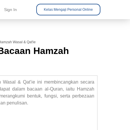
Sign In
Kelas Mengaji Personal Online
amzah Wasal & Qat'ie
 Bacaan Hamzah
Wasal & Qat’ie ini membincangkan secara
dapat dalam bacaan al-Quran, iaitu Hamzah
erangkumi bentuk, fungsi, serta perbezaan
an penulisan.