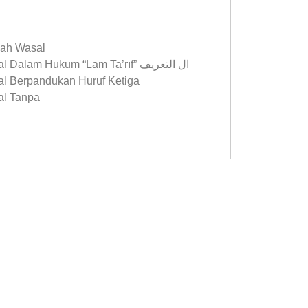
ah Wasal
Memulakan Bacaan Pada Hamzah Wasal Dalam Hukum “Lām Ta’rīf” ال التعريف
 Berpandukan Huruf Ketiga
l Tanpa
 Perkataan
stifham & Hamzah Wasal
learning yang diakses melalui platform Easy