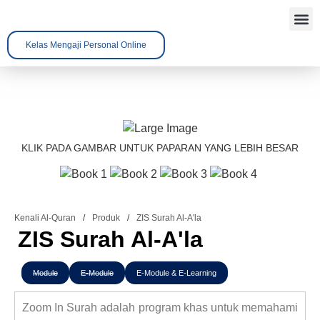
Kelas Mengaji Personal Online
Tentang 
Kenali A
Hubungi 
KLIK PADA GAMBAR UNTUK PAPARAN YANG LEBIH BESAR
Kenali Al-Quran
/
Produk
/
ZIS Surah Al-A'la
ZIS Surah Al-A'la
Module
E-Module
E-Module & E-Learning
Zoom In Surah adalah program khas untuk memahami