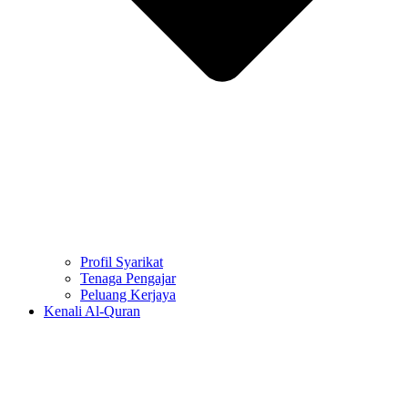
Profil Syarikat
Tenaga Pengajar
Peluang Kerjaya
Kenali Al-Quran