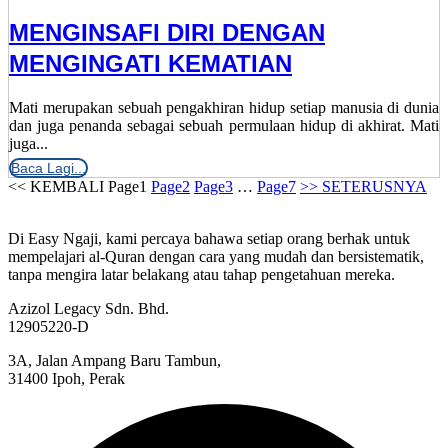
MENGINSAFI DIRI DENGAN
MENGINGATI KEMATIAN
Mati merupakan sebuah pengakhiran hidup setiap manusia di dunia
dan juga penanda sebagai sebuah permulaan hidup di akhirat. Mati
juga...
Baca Lagi...
<< KEMBALI
Page
1
Page
2
Page
3
…
Page
7
>> SETERUSNYA
Di Easy Ngaji, kami percaya bahawa setiap orang berhak untuk
mempelajari al-Quran dengan cara yang mudah dan bersistematik,
tanpa mengira latar belakang atau tahap pengetahuan mereka.
Azizol Legacy Sdn. Bhd.
12905220-D
3A, Jalan Ampang Baru Tambun,
31400 Ipoh, Perak