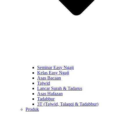
Seminar Easy Ngaji
Kelas Easy Ngaji
Asas Bacaan
Tajwid
Lancar Surah & Tadarus
Asas Hafazan
Tadabbur
3T (Tajwid, Talaqqi & Tadabbur)
Produk