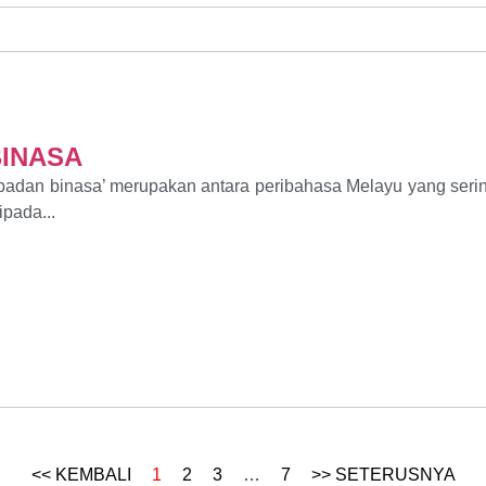
BINASA
 badan binasa’ merupakan antara peribahasa Melayu yang seri
ipada...
<< KEMBALI
1
2
3
…
7
>> SETERUSNYA