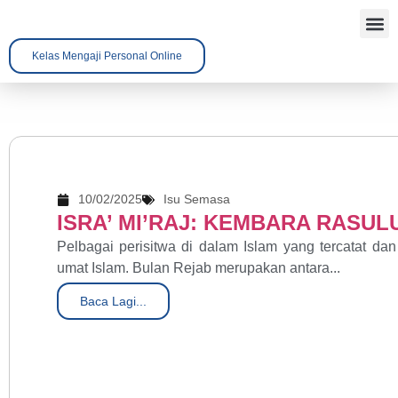
Kelas Mengaji Personal Online
Tentang 
Kenali A
Hubungi 
10/02/2025
Isu Semasa
ISRA’ MI’RAJ: KEMBARA RASU
Pelbagai perisitwa di dalam Islam yang tercatat 
umat Islam. Bulan Rejab merupakan antara...
Baca Lagi...