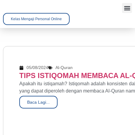
Kelas Mengaji Personal Online
Tentang 
Kenali A
Hubungi 
05/08/2024
Al-Quran
TIPS ISTIQOMAH MEMBACA AL
Apakah itu istiqamah? Istiqomah adalah konsisten d
yang dapat diperoleh dengan membaca Al-Quran namu
Baca Lagi...