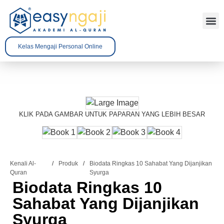
Tentang 
Kenali A
Hubungi 
Kelas Mengaji Personal Online
KLIK PADA GAMBAR UNTUK PAPARAN YANG LEBIH BESAR
Kenali Al-
/
Produk
/
Biodata Ringkas 10 Sahabat Yang Dijanjikan
Quran
Syurga
Biodata Ringkas 10
Sahabat Yang Dijanjikan
Syurga