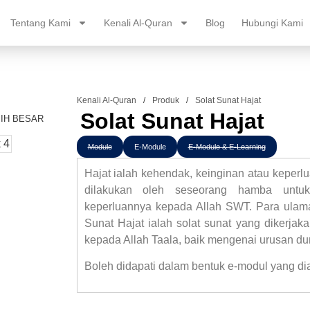
Tentang Kami
Kenali Al-Quran
Blog
Hubungi Kami
Kenali Al-Quran
/
Produk
/
Solat Sunat Hajat
Solat Sunat Hajat
IH BESAR
Module
E-Module
E-Module & E-Learning
Hajat ialah kehendak, keinginan atau keperlua
dilakukan oleh seseorang hamba untuk
keperluannya kepada Allah SWT. Para ulama
Sunat Hajat ialah solat sunat yang dikerjak
kepada Allah Taala, baik mengenai urusan du
Boleh didapati dalam bentuk e-modul yang dia