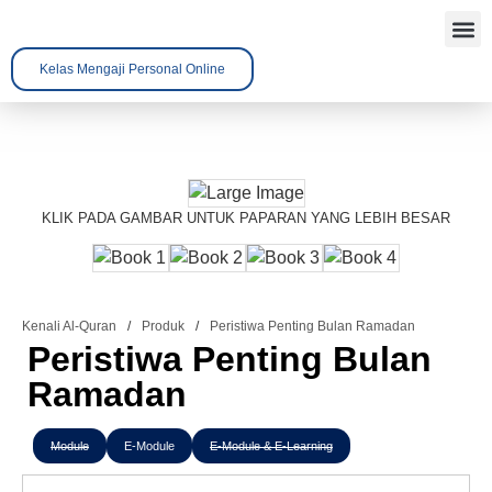
Kelas Mengaji Personal Online
Tentang 
Kenali A
Hubungi 
KLIK PADA GAMBAR UNTUK PAPARAN YANG LEBIH BESAR
Kenali Al-Quran
/
Produk
/
Peristiwa Penting Bulan Ramadan
Peristiwa Penting Bulan
Ramadan
Module
E-Module
E-Module & E-Learning