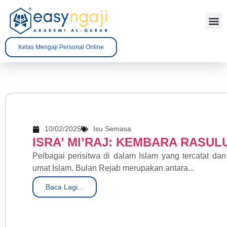
Tentang 
Kenali A
Hubungi 
Kelas Mengaji Personal Online
10/02/2025
Isu Semasa
ISRA’ MI’RAJ: KEMBARA RASU
Pelbagai perisitwa di dalam Islam yang tercatat 
umat Islam. Bulan Rejab merupakan antara...
Baca Lagi...