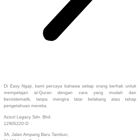
Di Easy Ngaji, kami percaya bahawa setiap orang berhak untuk
mempelajari al-Quran dengan cara yang mudah dan
bersistematik, tanpa mengira latar belakang atau tahap
pengetahuan mereka.
Azizol Legacy Sdn. Bhd.
12905220-D
3A, Jalan Ampang Baru Tambun,