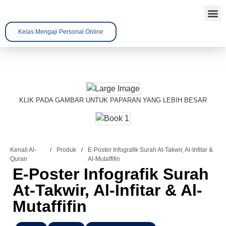
Kelas Mengaji Personal Online
Tentang 
Kenali A
Hubungi 
KLIK PADA GAMBAR UNTUK PAPARAN YANG LEBIH BESAR
Kenali Al-
/
Produk
/
E-Poster Infografik Surah At-Takwir, Al-Infitar &
Quran
Al-Mutaffifin
E-Poster Infografik Surah
At-Takwir, Al-Infitar & Al-
Mutaffifin